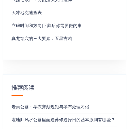
脉，并不一定结出生气凝聚的吉穴的，因为山脉结穴之处
天冲地克速查表
的形势各有不同，有些是砂环水抱，关系周密，使生气凝
聚不散，结出吉穴，但有些却是砂飞水走，毫无关系，使
立碑时间和方向|下葬后你需要做的事
生气散遗，自然不会结吉穴。 因此，若要判断结穴之处是
否适宜安葬。必须要看穴地附近的砂水，看看到底是人砂
真龙结穴的三大要素：五星吉凶
环水抱，还是砂飞水走。
4、砂环：砂，是指穴地附近的山，穴地的前面及左右两旁
有山环抱，可凝聚在该处的生气不致被风吹散，经曰：
气，乘风则散。故此穴地必须藏风不受大风吹刮。而砂环
正是藏风的首要条件。
推荐阅读
5、水抱：水，是指穴地附近的溪涧，道路、山沟、河流甚
至海洋（不是本质意义的水）穴地前面若曲水流过，或是
老吴公墓：孝衣穿戴规矩与孝布处理习俗
有水聚之处，可使地凝聚的生气不会外散，经曰：气，乘
堪地师风水公墓里面造葬修造择日的基本原则有哪些？
风则散，界为则止。意思是说生气遇水即结集不产，故此