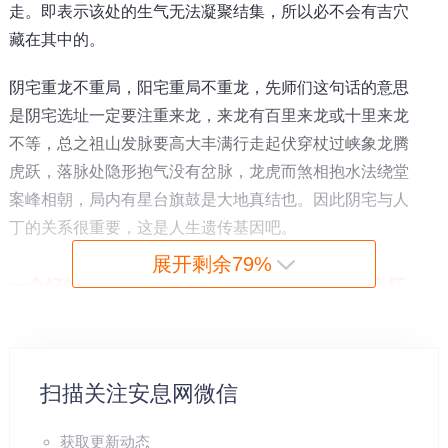
走。即表示该处的生气无法凝聚结集，所以必不会有吉穴
藏在其中的。
阴宅重龙不重局，阳宅重局不重龙，先师们这句话的意思
是阴宅选址一定要注重来龙，来龙有百里来龙或十里来龙
不等，总之祖山发脉要高大丰满行走起伏穿杖过峡象龙腾
虎跃，落脉处隐形抱气没有岔脉，龙虎而煞相抱水法绕堂
案峰相朝，局内有星台旗鼓是大地真结也。因此阴宅与人
丁的关系很重要，这是人生遗传基因吧。
展开剩余79%
一个好的阴宅
风水
能使后代子孙福贵兴旺，一个坏
的阴宅
风水
能使子孙后代贫寒衰败，慎之灭亡。阴
宅
风水
不但要重视形局，立向是阴宅
风水
的核心，
大家要知道当时兴旺完全在立向和理气布局上，形
扫描关注安息网微信
局好只是一个方面，在者形局还得配合理气，理气
获取更新动态
合局也是
风水
上最重的要因素，立向水法和元运当