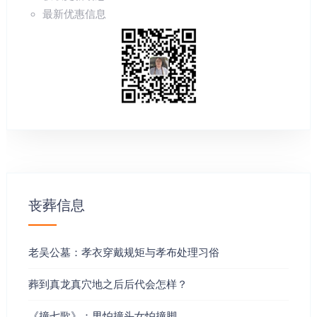
最新优惠信息
运合局，理气布局行成旺山旺向，就会给子孙后代
造成人丁兴旺福贵无疑。如果光有形局不结合理气
或者水法于元运反局，就会给子孙后代造成人丁财
运都会衰败严重还会祸及子孙。
1、龙真穴的 砂环水抱：四个准则是推定土地生气凝聚之
处的标准。所谓万变不离其宗，天下山水虽然处处不同，
但只要凭着这四个准则来追，是可以找到生气凝聚的山
脉。土中生气虽无形象可寻，但是诸内必形于外，故此从
山脉蜿蜒起伏的形态，可以推知内中是否有生气流动的。
丧葬信息
2、龙真穴便真 龙假穴便假：龙为穴的根本，故此必须循
老吴公墓：孝衣穿戴规矩与孝布处理习俗
着生气流动的山脉才能找到生气凝的吉穴。 可以这样说，
龙是因，而穴是果，寻龙是为了占穴，而点穴必须寻龙。
葬到真龙真穴地之后后代会怎样？
3、穴的：是指找出生气凝聚的结穴正确所在生气流动的山
《撞七歌》：男怕撞头女怕撞脚