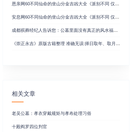
穴前有水环抱是聚气首要条件。
恩亲网60不同仙命的坐山分金吉凶大全《派别不同 仅供参考 不喜勿喷》
6、
风水
学重视砂环水抱，因为水抱可使穴地的生气凝聚结
安息网60不同仙命的坐山分金吉凶大全《派别不同 仅供参考》
集，而砂环则可使穴地凝聚的生气不至被风吹散，两者将
成都殡葬经纪人告诉您：公墓里面没有真正的风水福穴！
为吉穴的条件，故此《葬经》说：
风水
之法，得水为上。
藏风次之。
《崇正永吉》原版古籍整理 准确无误:择日取年、取月、取日、取时真谛
小地要寻，大地靠福。一个老人，他一生不信什么
风水
命
运，但他坚信因果报应，所以他一生与人为善，从不做损
人利己的事，并且一生修桥补路，虽然自己很穷，但他很
乐观，还常资助别人。他八十多岁的时候不疾而终，当安
葬的工人把他用棺材抬上山时，在一深坑旁边突然蝇索全
相关文章
断，棺材跌下深坑中，无论工人如何也弄不上来，于是工
人只好将他安葬在这深坑中，谁知，这一深坑就是一
风水
宝地，葬下仅几年，原先贫穷的子孙一下子富了，这正应
老吴公墓：孝衣穿戴规矩与孝布处理习俗
了“福地自有福人居”的古话。福田就在心田，种什么因，即
十殿阎罗四位判官
获什么果，天理昭彰，丝毫无差，本来就不必去论报应，