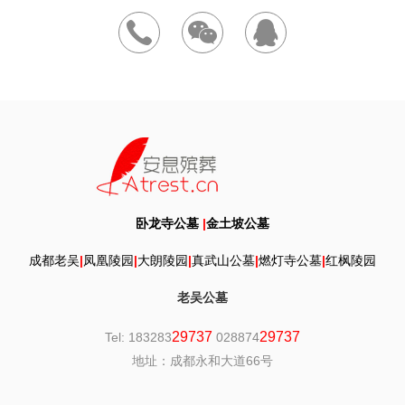
卧龙寺公墓
|
金土坡公墓
成都老吴
|
凤凰陵园
|
大朗陵园
|
真武山公墓
|
燃灯寺公墓
|
红枫陵园
老吴公墓
29737
29737
Tel: 183283
028874
地址：成都永和大道66号