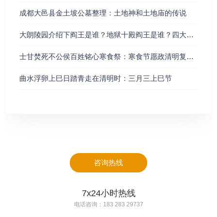
而报应自然就出现。
成都大邑县金土坡公墓整理：土地神和土地庙的传说
上一篇：
成都殡葬经纪人告诉您：公墓里面没有真正的风
大朗陵园介绍下阎王是谁？地狱十殿阎王是谁？四大阎王是谁？
水福穴！
士甘焚死不公侯百姓铭心寒食祭：寒食节愿政清明复清明
下一篇：
安息网60不同仙命的坐山分金吉凶大全《派别不
曲水浮卵上巳日踏青走在清明时：三月三上巳节
同 仅供参考》
咨询热线
7x24小时热线
电话咨询：183 283 29737