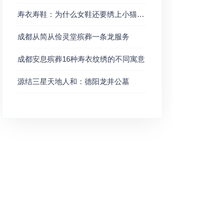
寿衣寿鞋：为什么女鞋还要绣上小猫小鹅？
成都从简从俭灵堂殡葬一条龙服务
成都安息殡葬16种寿衣纹绣的不同寓意
源结三星天地人和：德阳龙井公墓