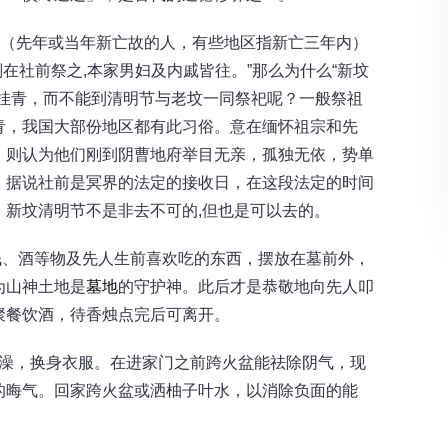
坟（先年或当年新亡故的人，有些地区指新亡三年内）
则在社前祭之,本家男妇及内戚皆往。”那么为什么“新坟
墓挂青，而不能到清明节与老坟一同祭祀呢？一般祭祖
青，我国大部份地区都有此习俗。意在缅怀祖宗和先
，则认为他们刚到阴曹地府举目无亲，孤独无依，势单
。据说社前是冥界的法定的接收日，在这段法定的时间
新坟清明节不是非去不可的,但也是可以去的。
、酒等物及先人生前喜欢吃的东西，摆放在墓前外，
为山神土地是
墓地
的守护神。此后才是恭敬地向先人叩
聚餐饮酒，待香烛点完后可离开。
澡，换身衣服。在进家门之前跨火盆能祛除阴气，现
的晦气。回家跨火盆或洒柚子叶水，以消除负面的能