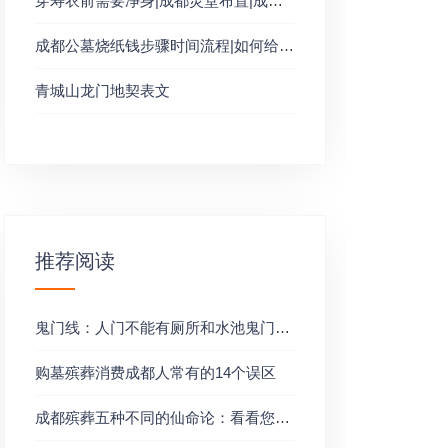
穿寿衣前需要净身|成都灵堂布置|成都殡仪馆火化守灵细节安排出殡前的准备工作
成都公墓烧纸钱步骤时间流程|如何给亡人烧纸钱包袱
青城山龙门地契表文
推荐阅读
鬼门线：人门不能有厕所和水池鬼门不能有厨房
购墓殡葬消费成都人常有的14个误区
成都殡葬五种不同的仙命论：看看您到底信哪一种？