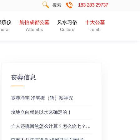
183 283 29737
搜索
葬殡仪
航拍成都公墓
风水习俗
十大公墓
neral
Alltombs
Culture
Tomb
丧葬信息
丧葬净宅 净宅撵（斩）殃神咒
坟地立向就是以水来确定的！
亡人还魂回煞怎么计算？怎么烧七？撞七该肿么办？