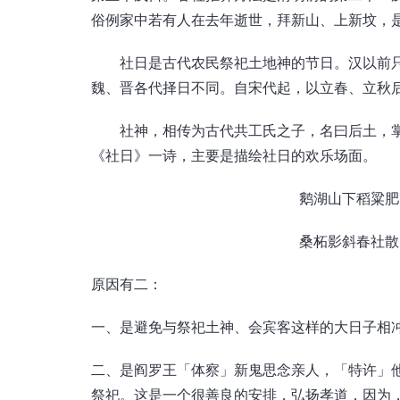
俗例家中若有人在去年逝世，拜新山、上新坟，
社日是古代农民祭祀土地神的节日。汉以前只
魏、晋各代择日不同。自宋代起，以立春、立秋
社神，相传为古代共工氏之子，名曰后土，掌
《社日》一诗，主要是描绘社日的欢乐场面。
鹅湖山下稻粱肥
桑柘影斜春社散
原因有二：
一、是避免与祭祀土神、会宾客这样的大日子相
二、是阎罗王「体察」新鬼思念亲人，「特许」
祭祀。这是一个很善良的安排，弘扬孝道，因为