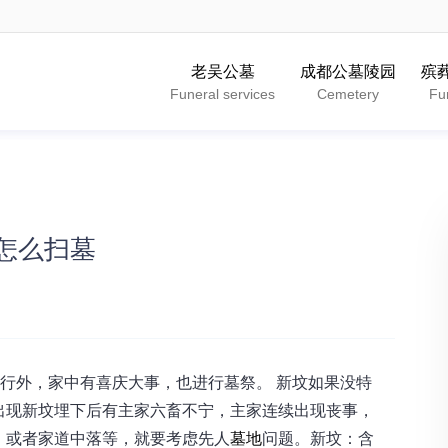
老吴公墓
成都公墓陵园
殡
Funeral services
Cemetery
Fu
怎么扫墓
进行外，家中有喜庆大事，也进行墓祭。 新坟如果没特
出现新坟埋下后有主家六畜不宁，主家连续出现丧事，
，或者家道中落等，就要考虑先人
墓地
问题。新坟：含