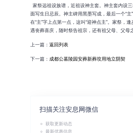
家祭远祖设族谱，近祖设神主套。神主套内设三祖
面写生日忌辰。神主碑用黑墨写成，最后一个“主
在“主”字上点第一点，这叫“迎神点主”。家祭
遇丧葬喜庆，随时祭告祖宗，还有祖父母、父母
上一篇：
返回列表
下一篇：
成都公墓陵园安葬新葬坟用地立阴契
扫描关注安息网微信
获取更新动态
最新优惠信息