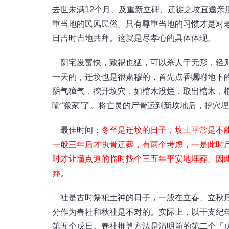
去世未满12个月、及重新立碑、迁徙之坟宜邀亲
重当地的民风民俗。只有尊重当地的习惯才是对
日吉时吉地共拜。这就是尽孝心的具体体现。
阴宅发富快，致祸也猛，可以杀人于无形，轻则
一天的，迁坟也是很肃穆的，首先点香嘱咐地下
阴气獐气，挖开坟穴，如棺木没烂，取出棺木，
喻“搬家”了。将亡灵的尸骨运到新坟地后，挖穴埋
最佳时间：
冬至是迁坟的日子，坟土平常是不
一般三年后才执骨迁葬，有两个考虑，一是此时
时才让懂点道的临时找个三五年平安地埋葬。因
葬。
社是古时祭祀土神的日子，一般在立春、立秋后
分作为春社和秋社是不对的。实际上，以干支纪
第五个戊日。春社推算方法是清明前的第二个「