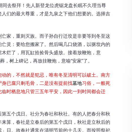
朋同去祭拜！先人新登龙位虎锯龙盘长眠不久理当尊
老人们的最大尊重，才是九泉之下他们想要的。选择吉
亡家，重则灭族。而子孙自行迁坟是非要等到冬至这
的亡灵：要给您搬家了。然后喝几口烧酒，以驱坟内的
棺木烂了，用瓦缸拾捡骨头盛放。接着放鞭炮，意
葬，树上碑记，再放挂鞭炮，意喻“安家”了。
能动的，不然就是犯忌，唯有冬至清明可以破土。南方
尸身已腐只剩毛骨，二是没有提前找
墓地
习俗，一般死
此临时栖息地只管三五年平安，因此一到时间都会迁
第五个戊日。社分为春社和秋社。有的人把春分和秋
年来算，春社是立春后的第五个戊日，秋社是立秋后的
戊」日。故春社通常在清明节前的十几天。而按照祭祀