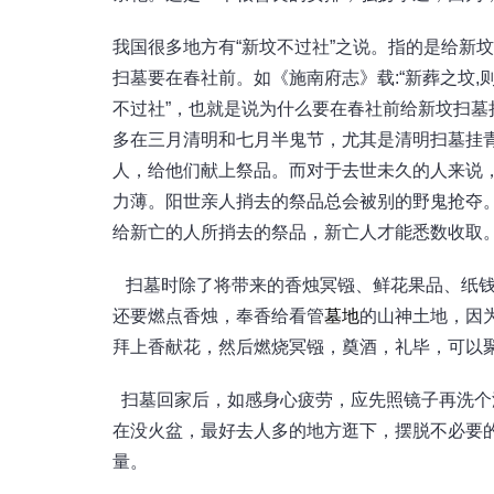
我国很多地方有“新坟不过社”之说。指的是给新
扫墓要在春社前。如《施南府志》载:“新葬之坟,
不过社”，也就是说为什么要在春社前给新坟扫
多在三月清明和七月半鬼节，尤其是清明扫墓挂
人，给他们献上祭品。而对于去世未久的人来说
力薄。阳世亲人捎去的祭品总会被别的野鬼抢夺
给新亡的人所捎去的祭品，新亡人才能悉数收取。
扫墓时除了将带来的香烛冥镪、鲜花果品、纸钱
还要燃点香烛，奉香给看管
墓地
的山神土地，因
拜上香献花，然后燃烧冥镪，奠酒，礼毕，可以
扫墓回家后，如感身心疲劳，应先照镜子再洗个
在没火盆，最好去人多的地方逛下，摆脱不必要
量。