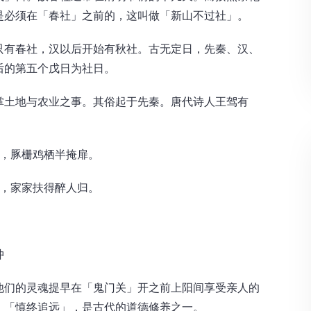
是必须在「春社」之前的，这叫做「新山不过社」。
有春社，汉以后开始有秋社。古无定日，先秦、汉、
后的第五个戊日为社日。
土地与农业之事。其俗起于先秦。唐代诗人王驾有
，豚栅鸡栖半掩扉。
，家家扶得醉人归。
冲
他们的灵魂提早在「鬼门关」开之前上阳间享受亲人的
，「慎终追远」，是古代的道德修养之一。