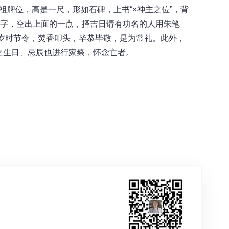
牌位，高是一尺，形如石碑，上书“×神主之位”，背
”字，空出上面的一点，择吉日请有功名的人用朱笔
，逢岁时节令，焚香叩头，毕恭毕敬，是为常礼。此外，
之生日、忌辰也进行家祭，怀念亡者。