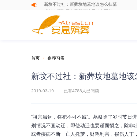
成都公墓陵园安葬新葬坟用地立阴契
新坟不过社：新葬坟地墓地该怎么扫墓
首页
·
丧葬习俗
新坟不过社：新葬坟地墓地该
2019-03-19 已有
4788人已阅读
“祖宗虽远，祭祀不可不诚”。墓祭除了岁时节日
别情况不宜动迁，即使动迁也要谨而愼之，除非
或者疾病不断，亡人托梦，财耗利害，损伤人丁