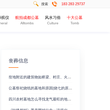
183 283 29737
搜索
葬殡仪
航拍成都公墓
风水习俗
十大公墓
neral
Alltombs
Culture
Tomb
丧葬信息
坟地附近的建筑物如桥梁、村庄、火窑、工厂、水井队坟地有什么影响？
公墓祭祀烧纸的墓地和原因|烧七的原因是什么
四川农村墓地怎么寻找龙气最旺的地方？