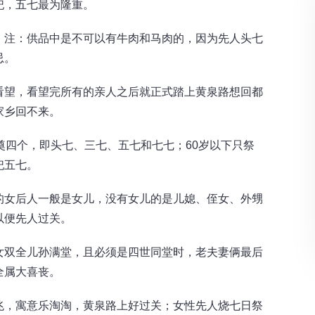
祀，五七最为隆重。
。注：供品中是不可以有牛肉和马肉的，因为先人头七
忌。
看望，看望完所有的亲人之后就正式踏上黄泉路想回都
家乡回不来。
奠四个，即头七、三七、五七和七七；60岁以下只祭
祀五七。
的女后人一般是女儿，没有女儿的是儿媳、侄女、外甥
以便先人过关。
女双全儿孙满堂，且必须是四世同堂时，老夫妻俩最后
全属大喜丧。
兆，寓意乐淘淘，黄泉路上好过关；女性先人烧七日祭