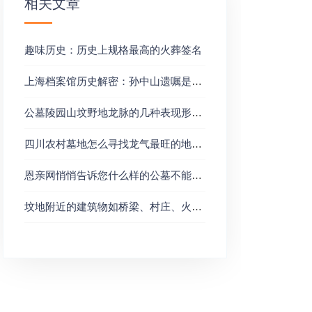
相关文章
趣味历史：历史上规格最高的火葬签名
上海档案馆历史解密：孙中山遗嘱是怎样产生的？
公墓陵园山坟野地龙脉的几种表现形势？
四川农村墓地怎么寻找龙气最旺的地方？
恩亲网悄悄告诉您什么样的公墓不能选择安葬？
坟地附近的建筑物如桥梁、村庄、火窑、工厂、水井队坟地有什么影响？