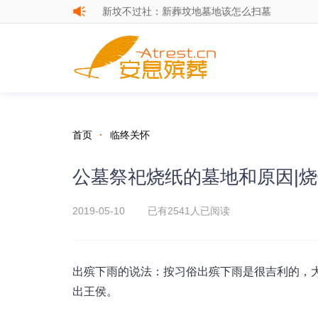
新坟不过社：新葬坟地墓地该怎么扫墓
成都公墓陵园安葬新葬坟用地立阴契
新坟不过社：新葬坟地墓地该怎么扫墓
首页
·
临终关怀
公墓祭祀烧纸的墓地和原因|
2019-05-10 已有
2541人已阅读
出殡下雨的说法：按习俗出殡下雨是很吉利的，
出王侯。