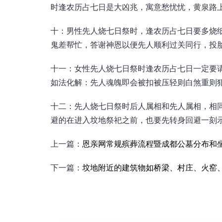
时逢农历占七日是大凶兆，寓意愁忧忧，黄泉路
十：男性先人烧七日祭时，逢农历占七日要多烧
鬼差帮忙，答谢神恩以便先人顺利过关同行，投
十一：女性先人烧七日祭时逢农历占七日一定要
如法化解：先人魂魄即会被扣被压轻则白煞重则
十二：先人烧七日祭时后人属相和先人属相，相
避的在进入坟地祭祀之前，也要先转身回避一刻
上一篇：
恩亲网常规殡葬流程暨成都公墓分布和
下一篇：
坟地附近的建筑物如桥梁、村庄、火窑