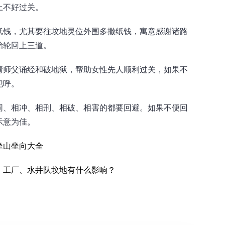
上不好过关。
纸钱，尤其要往坟地灵位外围多撒纸钱，寓意感谢诸路
胎轮回上三道。
请师父诵经和破地狱，帮助女性先人顺利过关，如果不
犯呼。
同、相冲、相刑、相破、相害的都要回避。如果不便回
示意为佳。
坐山坐向大全
、工厂、水井队坟地有什么影响？