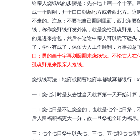
给亲人烧纸钱的步骤是：先在地上画一个十字。
成一个圆圈，开个口口朝
墓地
方或者西北方。这
不走的。注意：不要把自己圈到里面，西北角要
钱，称作烧野钱打发外祟，就是烧给孤魂野鬼，
的鬼进来抢包，然后在这途中亲人可以跪下磕头
了，学业有成了，保佑大人工作顺利，万事如意
口；男的画十字再划圆圈来烧纸钱。不论亡人在
孤魂野鬼来跟亲人抢钱。
烧纸钱写法：地府或阴曹地府丰都城冥都银行：x
一：烧七计时是从去世当天就算第一天开始计算
二：烧七日是不让烧全的，也就是七个七日祭，
后人留福积福更大一分，故一旦祭祀全即为福尽
三：七个七日祭中以头七、三七、五七和七七最