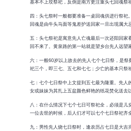
基本不上坟祭祀，反倒是南方更注重头七回魂祭
四：头七祭时一般都要准备一桌回魂供进行祭祀
回魂是由牛头马面等鬼差护送回家一旦出现属大
五：头七祭祀是寓意先人亡魂最后一次还阳回家
回不来了。黄泉路的第一站就是望乡台先人远望
六：一般60岁以上故去的先人七个七日祭，是祭
祀三个，即三七、五七和七七；少亡的基本只祭
七：七个七日祭中上文提到五七最为隆重。先人
女或妹妹为其扎上五盆颜色鲜艳的纸花焚化送去
八：在什么情况下七个七日可祭祀全，必须是儿
一位去世的时候，后人们才可以七个七日祭祀齐
九：男性先人烧七日祭时，逢农历占七日是大吉