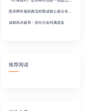
《针锋相对》恩亲网对仙命一说提岀五点意见以供研习
恩亲网常规殡葬流程暨成都公墓分布和坐山坐向大全
成都风水破局：坐向分金纯属虚妄
推荐阅读