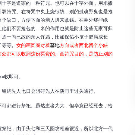
画十字是道家的一种符咒。也可以在十字外面，用米撒
叫双符咒。在符咒中央上烧纸钱，别的孤魂野鬼也是抢
留个缺口，方便下面的亲人进来拿钱。在圈外烧些纸
让他们不要抢包的，米的作用也就是防止这些无家可归
，逐一向已故的亲人许愿，比如保佑小孩子健康成长
了等等。
女的画圆圈对着
墓地
方向或者西北留个小缺
何处都可以收到这份冥资的。画符咒目的，是防止别的
xx收即可。
，错烧先人七日会阻碍先人在阴司里过关通行。
不可都进行祭祀。虽然逝者为大，但毕竟已经死去，给
。
宜祭祀，由于头七和三天圆坟相差很近，所以北方一代