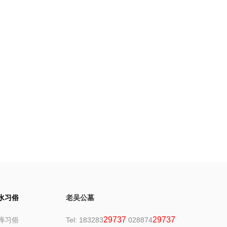
水习俗
老吴公墓
29737
29737
葬习俗
Tel: 183283
028874