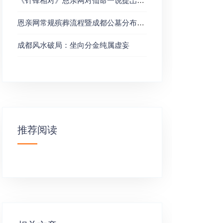
《针锋相对》恩亲网对仙命一说提岀五点意见以供研习
恩亲网常规殡葬流程暨成都公墓分布和坐山坐向大全
成都风水破局：坐向分金纯属虚妄
推荐阅读