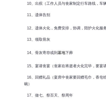
10、出殡（工作人员与丧家制定行车路线，车
11、遗体告别
12、遗体火化，免费安排，协调，陪护火化服
13、领取骨灰
14、骨灰寄存或到
墓地
下葬
15、宴请丧宴（丧家在将逝者火化完毕，要宴
16、回赠礼品（宴席中丧家要回赠毛巾，香皂给
碗）
17、做七、祭百天、祭周年