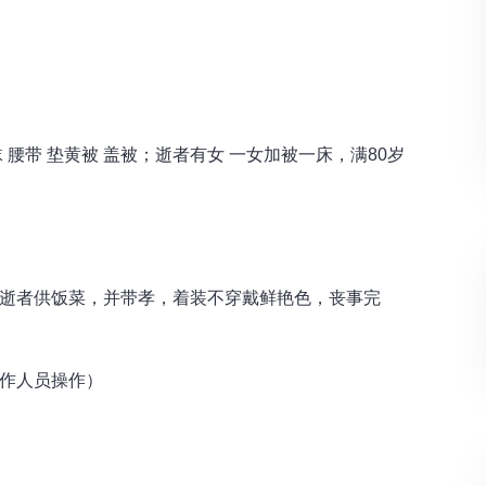
 腰带 垫黄被 盖被；逝者有女 一女加被一床，满80岁
逝者供饭菜，并带孝，着装不穿戴鲜艳色，丧事完
作人员操作）