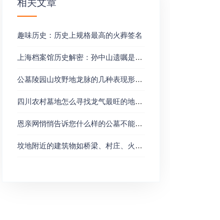
相关文章
趣味历史：历史上规格最高的火葬签名
上海档案馆历史解密：孙中山遗嘱是怎样产生的？
公墓陵园山坟野地龙脉的几种表现形势？
四川农村墓地怎么寻找龙气最旺的地方？
恩亲网悄悄告诉您什么样的公墓不能选择安葬？
坟地附近的建筑物如桥梁、村庄、火窑、工厂、水井队坟地有什么影响？