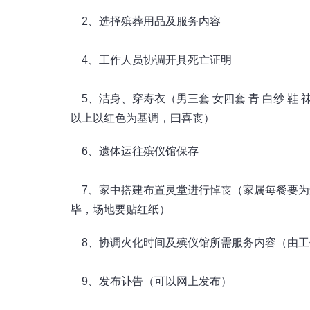
2、选择殡葬用品及服务内容
4、工作人员协调开具死亡证明
5、洁身、穿寿衣（男三套 女四套 青 白纱 鞋 袜
以上以红色为基调，曰喜丧）
6、遗体运往殡仪馆保存
7、家中搭建布置灵堂进行悼丧（家属每餐要为
毕，场地要贴红纸）
8、协调火化时间及殡仪馆所需服务内容（由工
9、发布讣告（可以网上发布）