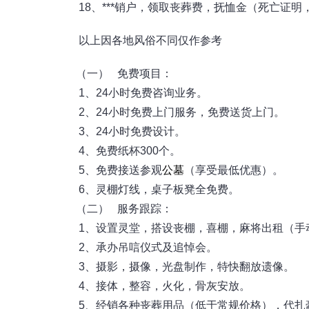
18、***销户，领取丧葬费，抚恤金（死亡证
以上因各地风俗不同仅作参考
（一） 免费项目：
1、24小时免费咨询业务。
2、24小时免费上门服务，免费送货上门。
3、24小时免费设计。
4、免费纸杯300个。
5、免费接送参观
公墓
（享受最低优惠）。
6、灵棚灯线，桌子板凳全免费。
（二） 服务跟踪：
1、设置灵堂，搭设丧棚，喜棚，麻将出租（手
2、承办吊唁仪式及追悼会。
3、摄影，摄像，光盘制作，特快翻放遗像。
4、接体，整容，火化，骨灰安放。
5、经销各种丧葬用品（低于常规价格），代扎