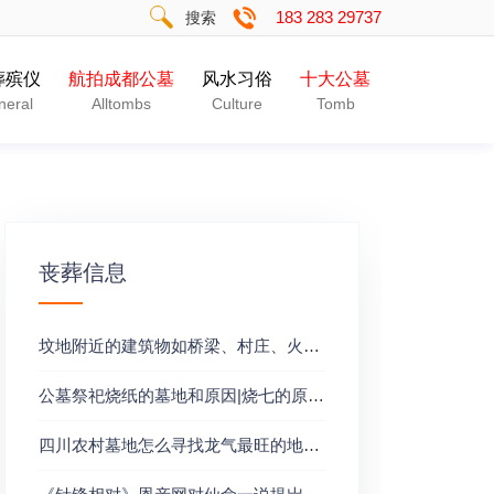
183 283 29737
搜索
葬殡仪
航拍成都公墓
风水习俗
十大公墓
neral
Alltombs
Culture
Tomb
丧葬信息
坟地附近的建筑物如桥梁、村庄、火窑、工厂、水井队坟地有什么影响？
公墓祭祀烧纸的墓地和原因|烧七的原因是什么
四川农村墓地怎么寻找龙气最旺的地方？