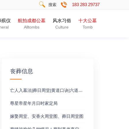
183 283 29737
搜索
葬殡仪
航拍成都公墓
风水习俗
十大公墓
neral
Alltombs
Culture
Tomb
丧葬信息
亡人入墓法|葬日周堂|黄道口诀|六道轮回
尊星帝星年月日时家定局
嫁娶周堂、安香火周堂图、葬日周堂图