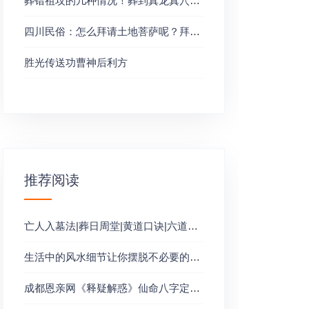
葬错祖坟的几种情况！葬到真龙真穴地之后后代会怎样？
四川民俗：怎么拜请土地菩萨呢？拜地基主法？
胜光传送功曹神后利方
推荐阅读
亡人入墓法|葬日周堂|黄道口诀|六道轮回
生活中的风水细节让你摆脱不必要的麻烦
成都恩亲网《释疑解惑》仙命八字定坐墓地山靠谱不？