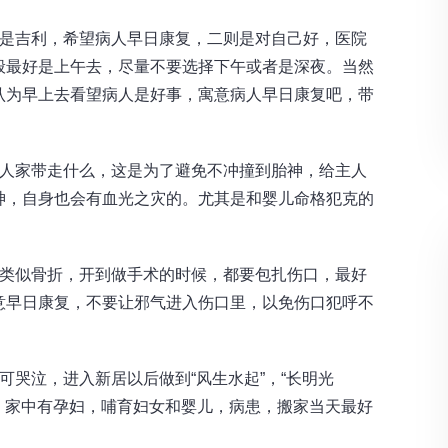
则是吉利，希望病人早日康复，二则是对自己好，医院
般最好是上午去，尽量不要选择下午或者是深夜。当然
认为早上去看望病人是好事，寓意病人早日康复吧，带
主人家带走什么，这是为了避免不冲撞到胎神，给主人
神，自身也会有血光之灾的。尤其是和婴儿命格犯克的
是类似骨折，开到做手术的时候，都要包扎伤口，最好
意早日康复，不要让邪气进入伤口里，以免伤口犯呼不
可哭泣，进入新居以后做到“风生水起”，“长明光
房，家中有孕妇，哺育妇女和婴儿，病患，搬家当天最好