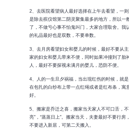
2、去医院看望病人最好选择在上午去看望，一
是除去殡仪馆第二阴灵聚集最多的地方，所以一
了，不做亏心事不怕鬼叫门，大家合理取舍。我
的礼品最好也是双数，不要单数。
3、去月房看望妇女和婴儿的时候，最好不要从
家的妇女和婴儿带来不便，同时如果冲撞到了胎
人，最好不要探视未满月的婴儿，恐防不便。
4、人的一生旦夕祸福，当出现红伤的时候，就
在包扎的白纱布上带一点红绳或者是红布条，寓
好。
5、搬家是乔迁之喜，搬家当天家人不可口舌，不
亮”，“蒸蒸日上”。搬家当天，夫妻最好不要行
不要进入新居，可第二天搬入。