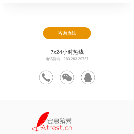
甲辰---乙巳---丙午---丁未---戊申---己酉---庚戌---辛亥---壬子---癸
丑 (遇)寅卯
甲寅---乙卯---丙辰---丁巳---戊午---己未---庚申---辛酉---壬戌---癸
咨询热线
亥 (遇)子丑
7x24小时热线
方法：前面是日柱，后面遇者为空亡，空亡中前面那个地支代表时
电话咨询：183 283 29737
辰为回魂时辰以及来时方位，而后一地支代表时辰为亡魂离去之时
以及离开方位。
民俗中在亲人回魂之夜，通常会于亡魂的必经之处、如床前和放祭
品的台上洒下一些灰或粉，然后把门关上，一家人离开。直到第二
天黎明，回魂的时间已过，然后才回各人家中，开锁入内观看，看
看灰上或粉上有无手印、脚印或者鸡脚印（鸡脚神）留下，便知道
亡魂是否已回来。
六甲日死者