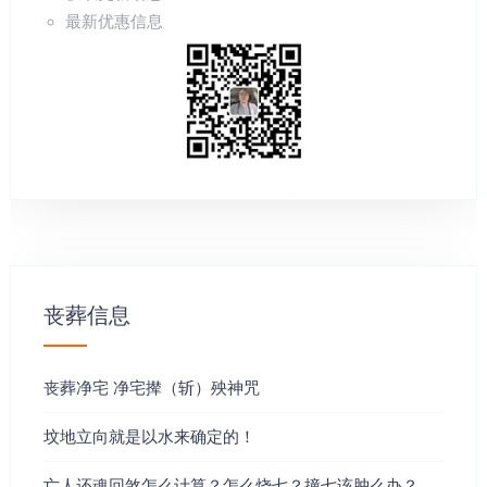
破、相害的，都要回避，如果不便回避的，在进入坟地祭祀之前，
最新优惠信息
也要先转身回避一刻示意为佳。
回魂计算方式 回魂是由各死者不同的死忌〔死亡日期〕的日柱配数
而推算出来的，故不同死者的回魂日期也是不尽一样的。
下面介绍这个配数：
天干
甲/己 － 九尺 乙/庚 － 八尺
丧葬信息
丙/辛 － 七尺 丁/壬 － 六尺
丧葬净宅 净宅撵（斩）殃神咒
戊/癸 － 五尺
坟地立向就是以水来确定的！
地支
亡人还魂回煞怎么计算？怎么烧七？撞七该肿么办？