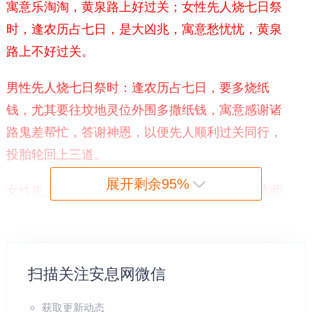
寓意乐淘淘，黄泉路上好过关；女性先人烧七日祭
时，逢农历占七日，是大凶兆，寓意愁忧忧，黄泉
路上不好过关。
男性先人烧七日祭时：逢农历占七日，要多烧纸
钱，尤其要往坟地灵位外围多撒纸钱，寓意感谢诸
路鬼差帮忙，答谢神恩，以便先人顺利过关同行，
投胎轮回上三道。
展开剩余95%
女性先人烧七日祭时：逢农历占七日，一定要请师
父诵经和破地狱，帮助女性先人顺利过关，如果不
如法化解，先人魂头即会被扣被压，轻则白煞，重
则犯呼。
扫描关注安息网微信
先人烧七日祭时：后人属相和先人属相，相同、相冲、相刑、相
获取更新动态