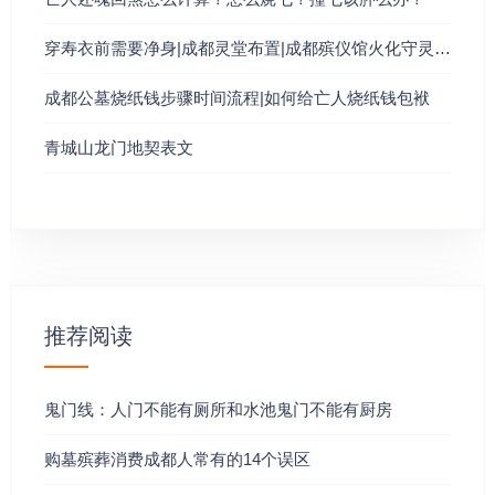
子/午 － 九尺 丑/未 － 八尺
穿寿衣前需要净身|成都灵堂布置|成都殡仪馆火化守灵细节安排出殡前的准备工作
寅/申 － 七尺 卯/酉 － 六尺
成都公墓烧纸钱步骤时间流程|如何给亡人烧纸钱包袱
辰/戍 － 五尺 已/亥 － 四尺
青城山龙门地契表文
举例来说，倘若一个人死于丙午日，那么他的魂魄是七尺（丙）加
九尺（午），合共是一丈六尺。
再举一例，如死于壬寅日，则是六尺（壬）加七尺（寅），合共是
一丈三尺。以上的所谓一丈八尺和一丈三尺，是指魂魄入地的深度
推荐阅读
而言。人有三魂七魄，死后，魂魄离身，魂上升而魄下降，魄下降
入地深浅不一，由一丈八尺至九尺不等。魄入死后便会从地下往上
升，每日升一尺，所以死于丙午日的，入地一丈六尺深，便要于死
鬼门线：人门不能有厕所和水池鬼门不能有厨房
后十六天才会回魂（从死亡当日算起为第一日），若死于壬寅日，
购墓殡葬消费成都人常有的14个误区
则会于死后十三天才会回魂，因此，亡魂于回魂之前，其灵魂仍是