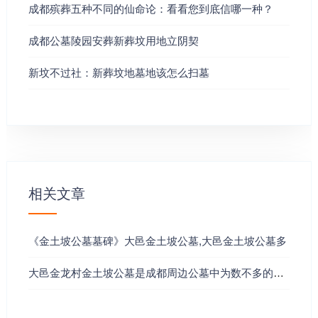
留在土中的。
成都殡葬五种不同的仙命论：看看您到底信哪一种？
上面给出了回魂日的计算方法，下面是回魂时辰和方位的计算方
成都公墓陵园安葬新葬坟用地立阴契
法。
新坟不过社：新葬坟地墓地该怎么扫墓
日柱空亡对照表：
甲子---乙丑---丙寅---丁卯---戊辰---己巳---庚午---辛未---壬申---癸
酉 (遇)戌亥
甲戌---乙亥---丙子---丁丑---戊寅---己卯---庚辰---辛巳---壬午---癸
相关文章
未 (遇)申酉
甲申---乙酉---丙戌---丁亥---戊子---己丑---庚寅---辛卯---壬辰---癸
《金土坡公墓墓碑》大邑金土坡公墓,大邑金土坡公墓多
巳 (遇)午未
大邑金龙村金土坡公墓是成都周边公墓中为数不多的纯自
甲午---乙未---丙申---丁酉---戊戌---己亥---庚子---辛丑---壬寅---癸
卯 (遇)辰巳